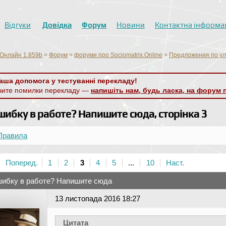
Відгуки
Довідка
Форум
Новини
Контактна інформа
Онлайн 1.859b
>
Форум
>
форуми про Sociomatrix.Online
>
Предложения по у
аша допомога у тестуванні перекладу!
чите помилки перекладу —
напишіть нам, будь ласка, на форум 
ибку в работе? Напишите сюда, сторінка 3
Правила
Поперед.
1
2
3
4
5
...
10
Наст.
ибку в работе? Напишите сюда
13 листопада 2016 18:27
Цитата