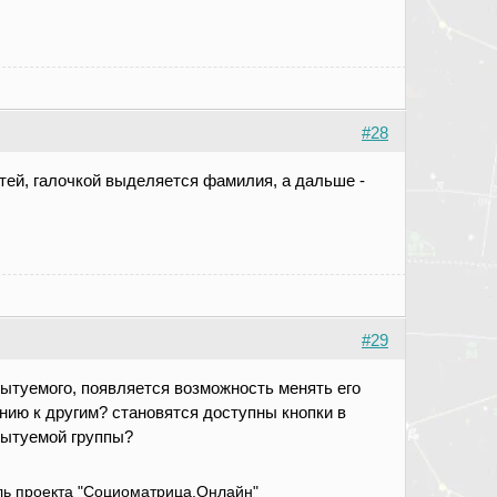
#28
тей, галочкой выделяется фамилия, а дальше -
#29
спытуемого, появляется возможность менять его
нию к другим? становятся доступны кнопки в
спытуемой группы?
атель проекта "Социоматрица.Онлайн"