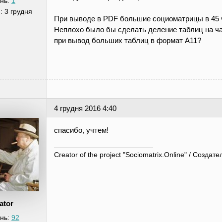
нь:
1
я:
3 грудня
При выводе в PDF большие социоматрицы в 45 
Неплохо было бы сделать деление таблиц на ча
при вывод больших таблиц в формат A11?
4 грудня 2016 4:40
спасибо, учтем!
Creator of the project "Sociomatrix.Online" / Созд
ator
нь:
92