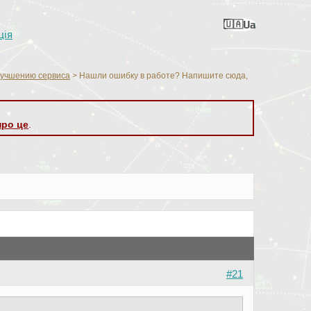
Ua
Ru
En
Ro
Nl
ція
лучшению сервиса
>
Нашли ошибку в работе? Напишите сюда,
про це
.
#21