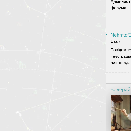
Админист
форума
Nehmtdf
User
Повідомле
Реєстраці
листопада
Валерий