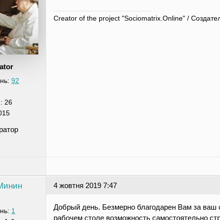
Creator of the project "Sociomatrix.Online" / Созд
ator
нь:
92
я:
26
015
ратор
Минин
4 жовтня 2019 7:47
Добрый день. Безмерно благодарен Вам за ваш 
нь:
1
рабочем столе возможность самостоятельно стр