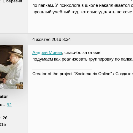
я:
1 березня
по папкам. У психолога в школе накапливается о
прошлый учебный год, которые удалять не хочет
4 жовтня 2019 8:34
Андрей Минин
, спасибо за отзыв!
подумаем как реализовать группировку по папка
Creator of the project "Sociomatrix.Online" / Созд
ator
нь:
92
я:
26
015