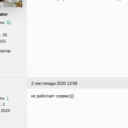
ator
нь:
92
я:
26
015
ратор
2 листопада 2020 13:58
не работает сервис(((
нь:
1
я:
2
 2020