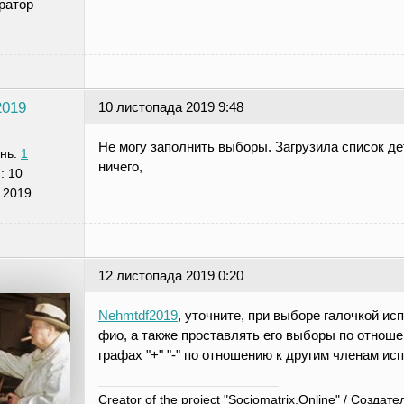
ратор
2019
10 листопада 2019 9:48
Не могу заполнить выборы. Загрузила список де
нь:
1
ничего,
я:
10
 2019
12 листопада 2019 0:20
Nehmtdf2019
, уточните, при выборе галочкой и
фио, а также проставлять его выборы по отноше
графах "+" "-" по отношению к другим членам и
Creator of the project "Sociomatrix.Online" / Созд