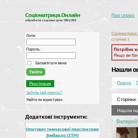
Соціоматриця.Онлайн
Про сервіс
обробити соціометрію ONLINE
Соціоматриця.
Логін:
сторінка 3
Потрібна в
Пароль:
Якщо ви ба
Запам'ятати мене
Нашли ош
Пошук
Реєстрація
Забули свій пароль?
Сторінки:
Увійти як користувач:
Нашли ош
Додаткові інструменти:
Валерий
Опитувач тимчасової перспективи
Зімбардо (ZTPI)