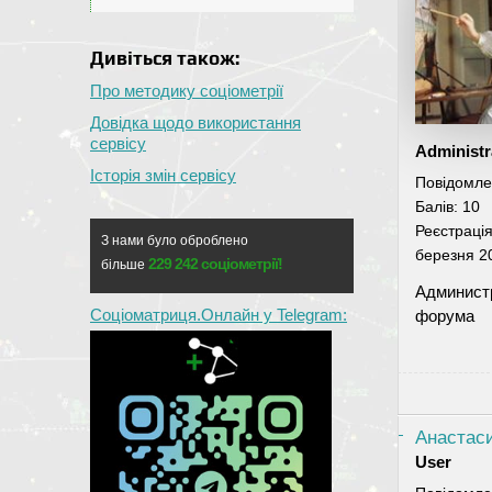
Дивіться також:
Про методику соціометрії
Довідка щодо використання
сервісу
Administr
Історія змін сервісу
Повідомле
Балів:
10
Реєстраці
З нами було оброблено
березня 2
229 242 соціометрії!
більше
Админист
Соціоматриця.Онлайн у Telegram:
форума
Анастас
User