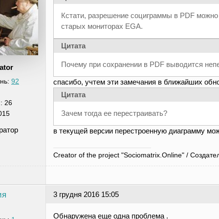
Кстати, разрешение социграммы в PDF можно 
старых мониторах EGA.
Цитата
Почему при сохранении в PDF выводится неп
ator
нь:
92
спасибо, учтем эти замечания в ближайших обн
Цитата
я:
26
Зачем тогда ее перестраивать?
015
ратор
в текущей версии перестроенную диаграмму мож
Creator of the project "Sociomatrix.Online" / Созд
ия
3 грудня 2016 15:05
Обнаружена еще одна проблема .