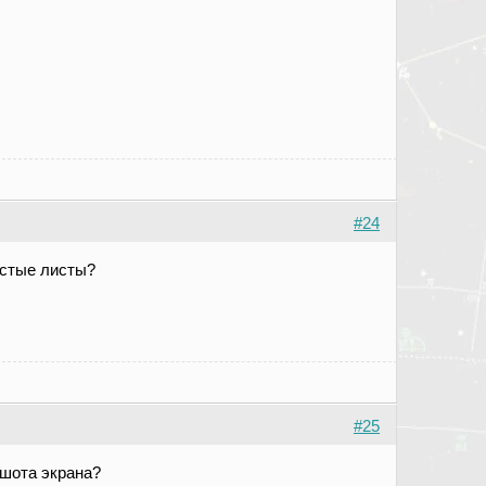
#24
устые листы?
#25
ншота экрана?