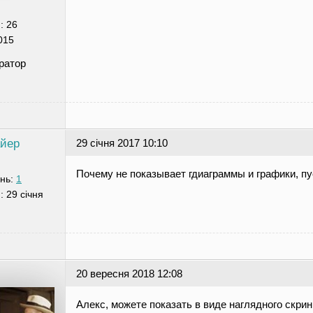
я:
26
015
ратор
айер
29 січня 2017 10:10
Почему не показывает гдиаграммы и графики, п
нь:
1
я:
29 січня
20 вересня 2018 12:08
Алекс, можете показать в виде наглядного скри