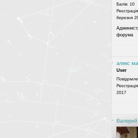
Балів:
10
Реєстраці
березня 2
Админист
форума
алекс м
User
Повідомле
Реєстраці
2017
Валерий