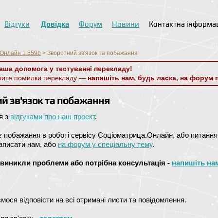
Відгуки
Довідка
Форум
Новини
Контактна інформа
Онлайн 1.859b
>
Зворотний зв'язок та побажання
аша допомога у тестуванні перекладу!
чите помилки перекладу —
напишіть нам, будь ласка, на форум 
й зв'язок та побажання
я з
відгуками про наш проект
.
є побажання в роботі сервісу Соціоматрица.Онлайн, або питання 
аписати нам, або
на форум у спеціальну тему
.
 виникли проблеми або потрібна консультація -
напишіть на
мося відповісти на всі отримані листи та повідомлення.