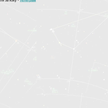
ля зв'язку -
телеграм