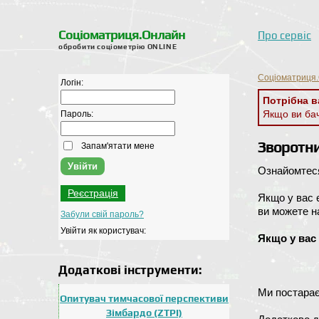
Соціоматриця.Онлайн
Про сервіс
обробити соціометрію ONLINE
Соціоматриця.
Логін:
Потрібна в
Якщо ви ба
Пароль:
Зворотни
Запам'ятати мене
Ознайомтес
Реєстрація
Якщо у вас 
ви можете н
Забули свій пароль?
Увійти як користувач:
Якщо у вас
Додаткові інструменти:
Ми постарає
Опитувач тимчасової перспективи
Зімбардо (ZTPI)