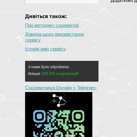
Додатково д
Дивіться також:
Про методику соціометрії
Довідка щодо використання
сервісу
Історія змін сервісу
З нами було оброблено
229 242 соціометрії!
більше
Соціоматриця.Онлайн у Telegram: