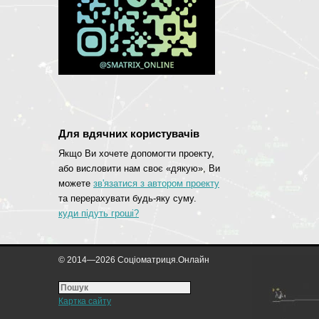
Для вдячних користувачів
Якщо Ви хочете допомогти проекту,
або висловити нам своє «дякую», Ви
можете
зв'язатися з автором проекту
та перерахувати будь-яку суму.
куди підуть гроші?
© 2014—2026 Соціоматриця.Онлайн
Картка сайту