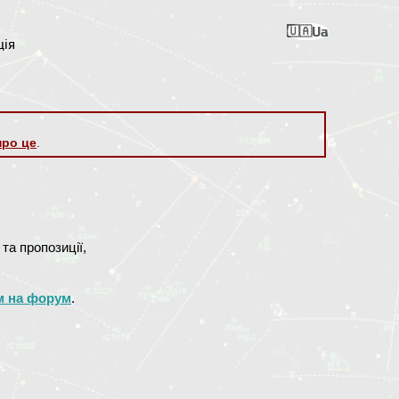
Ua
Ru
En
Ro
Nl
ція
про це
.
та пропозиції,
м на форум
.