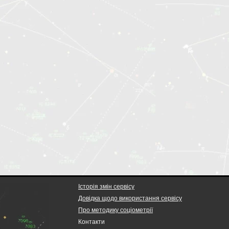
Історія змін сервісу
Довідка щодо використання сервісу
Про методику соціометрії
Контакти