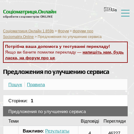
Ua
Ru
En
Ro
Nl
Соціоматриця.Онлайн
обробити соціометрію ONLINE
Про сервіс
Соціоматриця.Онлайн 1.859b
>
Форум
>
форуми про
Відгуки
Sociomatrix.Online
>
Предложения по улучшению сервиса
Потрібна ваша допомога у тестуванні перекладу!
Довідка
Якщо ви бачите помилки перекладу —
напишіть нам, будь
ласка, на форум про це
.
Форум
Предложения по улучшению сервиса
Новини
Контактна інформація
Пошук
Правила
Сторінки:
1
Предложения по улучшению сервиса
Теми
Відповіді
Перегляди
Важливо
:
Результаты
4
46227