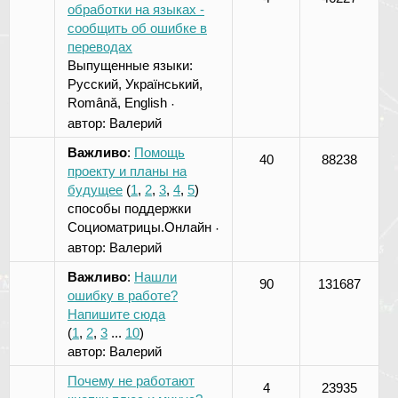
обработки на языках -
сообщить об ошибке в
переводах
Выпущенные языки:
Русский, Український,
Română, English
·
автор:
Валерий
Важливо
:
Помощь
40
88238
проекту и планы на
будущее
(
1
,
2
,
3
,
4
,
5
)
способы поддержки
Социоматрицы.Онлайн
·
автор:
Валерий
Важливо
:
Нашли
90
131687
ошибку в работе?
Напишите сюда
(
1
,
2
,
3
...
10
)
автор:
Валерий
Почему не работают
4
23935