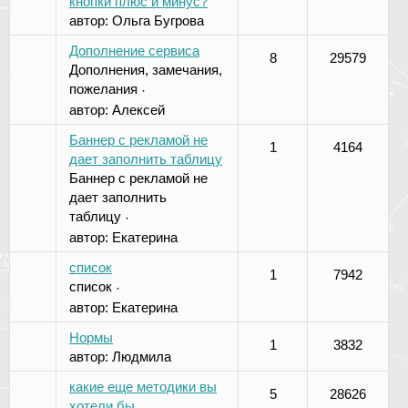
кнопки плюс и минус?
автор:
Ольга Бугрова
Дополнение сервиса
8
29579
Дополнения, замечания,
пожелания
·
автор:
Алексей
Баннер с рекламой не
1
4164
дает заполнить таблицу
Баннер с рекламой не
дает заполнить
таблицу
·
автор:
Екатерина
список
1
7942
список
·
автор:
Екатерина
Нормы
1
3832
автор:
Людмила
какие еще методики вы
5
28626
хотели бы