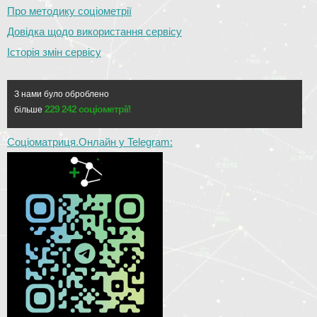
Про методику соціометрії
Довідка щодо використання сервісу
Історія змін сервісу
З нами було оброблено
229 242 соціометрії!
більше
Соціоматриця.Онлайн у Telegram: