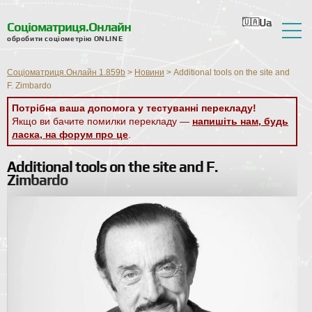
Ua
Ru
En
Ro
Nl
Соціоматриця.Онлайн
обробити соціометрію ONLINE
Про сервіс
Соціоматриця.Онлайн 1.859b
>
Новини
>
Additional tools on the site and
Відгуки
F. Zimbardo
Потрібна ваша допомога у тестуванні перекладу!
Довідка
Якщо ви бачите помилки перекладу —
напишіть нам, будь
ласка, на форум про це
.
Форум
Additional tools on the site and F.
Новини
Zimbardo
Контактна інформація