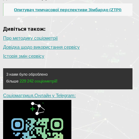
Опитувач тимчасової перспективи Зімбардо (ZTPI)
Дивіться також:
Про методику соціометрії
Довідка щодо використання сервісу
Історія змін сервісу
З нами було оброблено
229 242 соціометрії!
більше
Соціоматриця.Онлайн у Telegram: