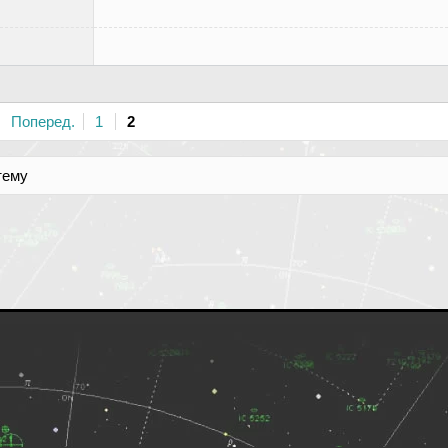
Поперед.
1
2
тему