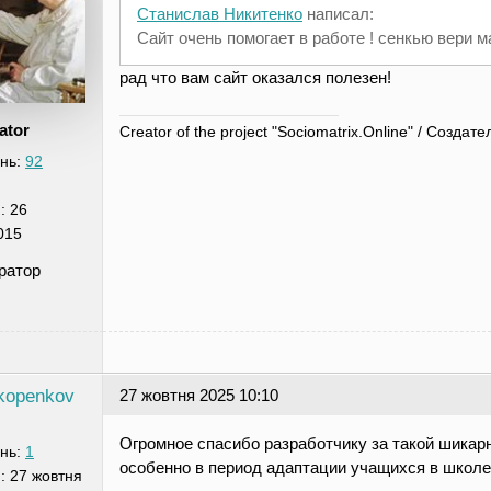
Станислав Никитенко
написал:
Сайт очень помогает в работе ! сенкью вери ма
рад что вам сайт оказался полезен!
ator
Creator of the project "Sociomatrix.Online" / Созд
нь:
92
я:
26
015
ратор
kopenkov
27 жовтня 2025 10:10
Огромное спасибо разработчику за такой шикар
нь:
1
особенно в период адаптации учащихся в школ
я:
27 жовтня