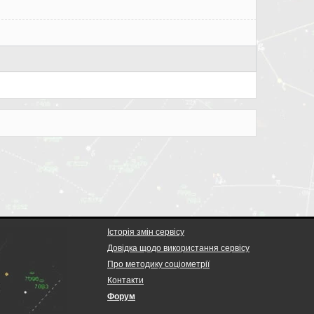
Історія змін сервісу
Довідка щодо використання сервісу
Про методику соціометрії
Контакти
Форум