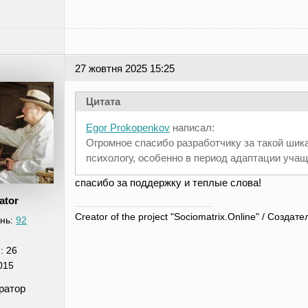
27 жовтня 2025 15:25
Цитата
Egor Prokopenkov
написал:
Огромное спасибо разработчику за такой шик
психологу, особенно в период адаптации уча
спасибо за поддержку и теплые слова!
ator
Creator of the project "Sociomatrix.Online" / Созд
нь:
92
я:
26
015
ратор