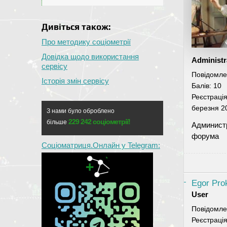
Дивіться також:
Про методику соціометрії
Довідка щодо використання
Administr
сервісу
Повідомле
Історія змін сервісу
Балів:
10
Реєстраці
березня 2
З нами було оброблено
229 242 соціометрії!
більше
Админист
форума
Соціоматриця.Онлайн у Telegram:
Egor Pro
User
Повідомле
Реєстраці