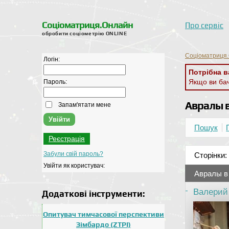
Соціоматриця.Онлайн
Про сервіс
обробити соціометрію ONLINE
Соціоматриця.
Логін:
Потрібна в
Якщо ви ба
Пароль:
Авралы в
Запам'ятати мене
Пошук
Реєстрація
Забули свій пароль?
Сторінки:
Увійти як користувач:
Авралы в
Валерий
Додаткові інструменти:
Опитувач тимчасової перспективи
Зімбардо (ZTPI)