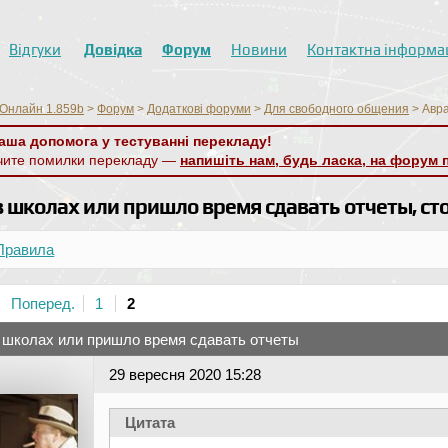
Відгуки
Довідка
Форум
Новини
Контактна інформа
Онлайн 1.859b
>
Форум
>
Додаткові форуми
>
Для свободного общения
>
Авра
аша допомога у тестуванні перекладу!
чите помилки перекладу —
напишіть нам, будь ласка, на форум 
 школах или пришло время сдавать отчеты, сто
Правила
Поперед.
1
2
 школах или пришло время сдавать отчеты
29 вересня 2020 15:28
Цитата